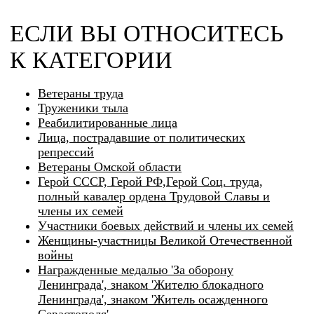
ЕСЛИ ВЫ ОТНОСИТЕСЬ
К КАТЕГОРИИ
Ветераны труда
Труженики тыла
Реабилитированные лица
Лица, пострадавшие от политических
репрессий
Ветераны Омской области
Герой СССР, Герой РФ,Герой Соц. труда,
полный кавалер ордена Трудовой Славы и
члены их семей
Участники боевых действий и члены их семей
Женщины-участницы Великой Отечественной
войны
Награжденные медалью 'За оборону
Ленинграда', знаком 'Жителю блокадного
Ленинграда', знаком 'Житель осажденного