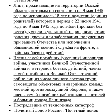
Севастополя'
Лица, проживающие на территории Омской
области, которым по состоянию на 9 мая 1945
года не исполнилось 18 лет и родители (один из
родителей) которых в период с 22 июня 1941
года по 9 мая 1945 года погибли (пропали без
вести), умерли в указанный период вследствие
ранения, увечья или заболевания, полученных
при защите Отечества или исполнении
обязанностей военной службы на фронте, в
районах боевых действий
Члены семей погибших (умерших) инвалидов
войны, участников Великой Отечественной
войны и ветеранов боевых действий, члены
семей погибших в Великой Отечественной
войне лиц из числа личного состава групп
самозащиты объектовых и аварийных команд
местной противовоздушной обороны, а также
члены семей погибших работников госпиталей
и больниц города Ленинграда
Пострадавшие от техногенных катастроф
'Почетный донор России', 'Почетный донор