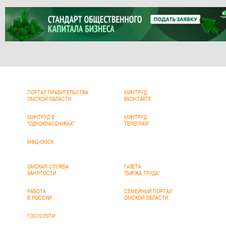
ПОРТАЛ ПРАВИТЕЛЬСТВА
МИНТРУД
ОМСКОЙ ОБЛАСТИ
ВКОНТАКТЕ
МИНТРУД В
МИНТРУД
"ОДНОКЛАССНИКАХ"
ТЕЛЕГРАМ
МФЦ-ОМСК
ОМСКАЯ СЛУЖБА
ГАЗЕТА
ЗАНЯТОСТИ
"БИРЖА ТРУДА"
РАБОТА
СЕМЕЙНЫЙ ПОРТАЛ
В РОССИИ
ОМСКОЙ ОБЛАСТИ
ГОСУСЛУГИ