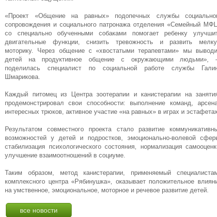
«Проект «Общение на равных» подопечных службы социально
сопровождения и социального патронажа отделения «Семейный МФ
со специально обученными собаками помогает ребенку улучши
двигательные функции, снизить тревожность и развить мелк
моторику. Через общение с «хвостатыми терапевтами» мы вывод
детей на продуктивное общение с окружающими людьми»,
поделилась специалист по социальной работе службы Гали
Шмарикова.
Каждый питомец из Центра зоотерапии и канистерапии на заняти
продемонстрировал свои способности: выполнение команд, арсен
интересных трюков, активное участие «на равных» в играх и эстафетах
Результатом совместного проекта стало развитие коммуникативн
возможностей у детей и подростков, эмоционально-волевой сфер
стабилизация психологического состояния, нормализация самооценк
улучшение взаимоотношений в социуме.
Таким образом, метод канистерапии, применяемый специалиста
комплексного центра «Рябинушка», оказывает положительное влиян
на умственное, эмоциональное, моторное и речевое развитие детей.
все новости