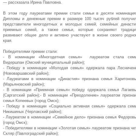
— рассказала Ирина Павловна.
В этом году лауреатами премии стали семьи в десяти номинация
Дипломы и денежные премии в размере 100 тысяч рублей получи
представители многодетных и молодых семей, семейных династи
приемных семей, а также семьи, которые сохраняют традици
развивают общее дело и активно участвуют в жизни своего родно
края.
Победителями премии стали:
- В номинации «Многодетная семья» лауреатом стала сем
Видершпан (Омский муниципальный район);
- Победу в номинации «Молодая семья» одержала пара Лесничен
(Нововаршавский район);
- Лауреатами в номинации «Династия» признана семья Харитонов
(Марьяновский район);
- В номинации «Приемная семья» победу одержала семья Лагаев
(Саргатский район);- В номинации «Преодоление» лауреатом призна
семья Копеевых (город Омск);
- Победу в номинации «Социально активная семья» одержала сем
Никишиных (Черлакский район);
- Лауреатом в номинации «Семейное дело» признана семья Федоров
(город Омск);
- Победителями в номинации «Золотая семья» лауреатом признана че
Скляр (Павлоградский район);