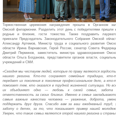
Торжественная церемония награждения прошла в Органном за
Омской филармонии. Разделить этот день с победителями пришли 
родные и близкие, гости тожества. Также поздравить лауреат
приехали Председатель Законодательного Собрания Омской облас
Александр Артемов, Министр труда и социального развития Омск
области Ирина Варнавская, Герой России, сенатор Совета Федерац
Дмитрий Перминов, заместитель министра здравоохранения Омск
области Ольга Богданова, представители органов власти, социальн
учреждений и СМИ.
«Сегодня мы чествуем людей, которые по праву являются гордост
нашего региона. Кто-то сохраняет семейные традиции, кто-
передает из поколения в поколение профессиональное дело, а кто-
помогает тем, кто оказался в трудной жизненной ситуации. Но вс
их объединяет одно — любовь к своей семье, забота
ответственность за своих близких. Именно в семье закладывают
самые важные качества человека — уважение, доброта, умен
поддержать друг друга. Спасибо вам за ваш ежедневный труд, 
заботу о детях, за то, что показывает пример нашей молодеж
Уверен, что такие семьи являются опорой нашего региона и страны