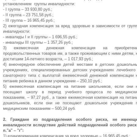
установлением группы инвалидности:
- I группа – 33 930,80 руб.;
- II группа – 23 751,58 руб.;
- III группа – 16 965,45 руб.;
2) ежегодная компенсация за вред здоровью в зависимости от груп
инвалидности:
- инвалиды I и II группы – 1 696,55 руб.;
- инвалиды III группы – 1 357,26 руб.;
3) ежемесячная денежная компенсация на приобретен
продовольственных товаров им, а также проживающим с ними детям, 
достигшим 14-летнего возраста, – 1 017,93 руб.;
4) внеочередное обеспечение детей местами в детских дошкольн
учреждениях, специализированных детских учреждениях лечебного
санаторного типа с выплатой ежемесячной денежной компенсации 
питание ребенка в данном учреждении – 250,10 руб.;
5) ежемесячная компенсация на питание школьников, если они 
посещают школу в период учебного процесса по медицинск
показаниям, – 97,27 руб., а также ежемесячная компенсация на питан
дошкольников, если они не посещают дошкольное учреждение 
медицинским показаниям – 500,24 руб.
2.
Граждане из подразделения особого риска, не имеющ
инвалидности вследствие действий подразделений особого риск
п."а" – "г":
1) единовременная компенсация за вред здоровью – 16 965,45 руб.;