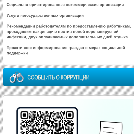
Социально ориентированные некоммерческие организации
Услуги негосударственных организаций
Рекомендации работодателям по предоставлению работникам,
проходящим вакцинацию против новой коронавирусной
инфекции, двух оплачиваемых дополнительных дней отдыха
Проактивное информирование граждан о мерах социальной
поддержки
СООБЩИТЬ О КОРРУПЦИИ